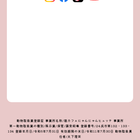
動物取扱業登録証 事業所名称/猫カフェにゃんにゃんヒュッテ 事業所
第一動物取扱業の種別/展示業/保管/譲受飼養 登録番号/24呉市第132・133・
134 登録年月日/令和6年7月31日 有効期限の末日/令和11年7月30日 動物取扱責
任者/大下理栄