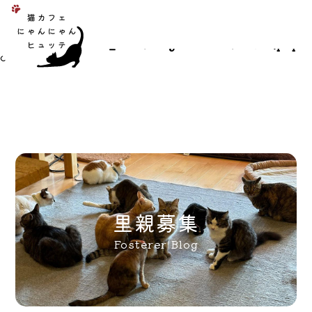
Warning
: Undefined array key "entry_id" in
/home/xb155309/kure-nyan-
hutte.com/public_html/blogfosterer/index.php
on line
2
里親募集
Fosterer Blog